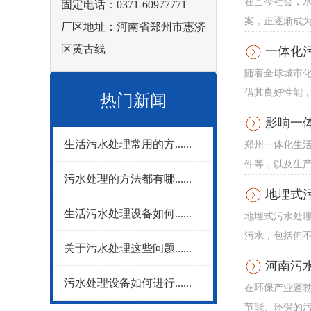
在当今社会，
固定电话：0371-60977771
案，正逐渐成为
厂区地址：河南省郑州市惠济
区黄古线
一体化
随着全球城市
借其良好性能，
热门新闻
影响一
生活污水处理常用的方......
郑州一体化生
件等，以及生产
污水处理的方法都有哪......
地埋式
生活污水处理设备如何......
地埋式污水处
污水，包括但不
关于污水处理这些问题......
河南污
污水处理设备如何进行......
在环保产业蓬
节能、环保的污