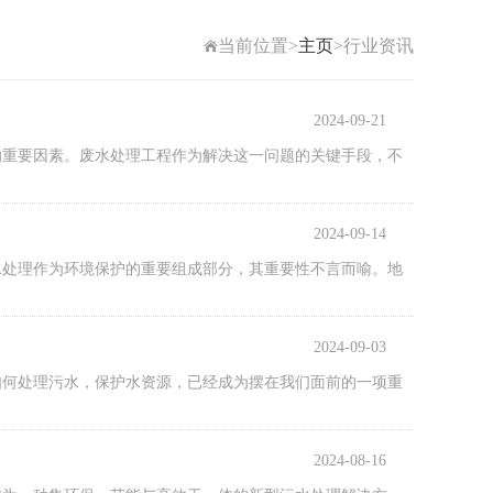
当前位置>
主页
>行业资讯
2024-09-21
的重要因素。废水处理工程作为解决这一问题的关键手段，不
2024-09-14
水处理作为环境保护的重要组成部分，其重要性不言而喻。地
2024-09-03
如何处理污水，保护水资源，已经成为摆在我们面前的一项重
2024-08-16