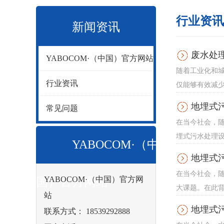
行业资讯
新闻资讯
废水处
YABOCOM·（中国）官方网站
随着工业化和
行业资讯
仅能够有效减少
地埋式
常见问题
在当今社会，
埋式污水处理设
YABOCOM·（中
地埋式
在当今社会，
YABOCOM·（中国）官方网
国）官方网站
大课题。在此背
站
地埋式
联系方式： 18539292888