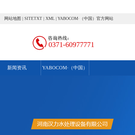
网站地图
|
SITETXT
|
XML
|
YABOCOM·（中国）官方网站
0371-60977771
新闻资讯
YABOCOM·（中国）
官方网站