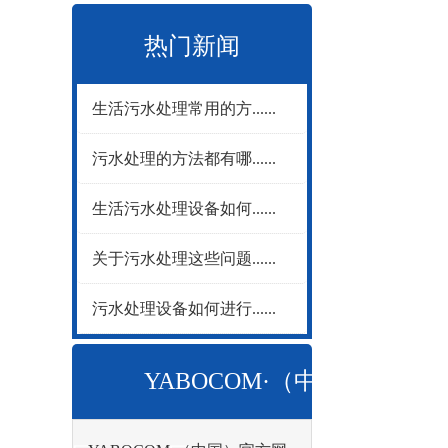
热门新闻
生活污水处理常用的方......
污水处理的方法都有哪......
生活污水处理设备如何......
关于污水处理这些问题......
污水处理设备如何进行......
YABOCOM·（中