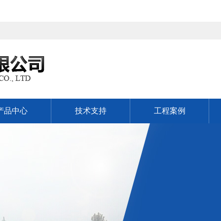
产品中心
技术支持
工程案例