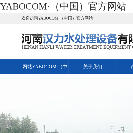
YABOCOM·（中国）官方网站
欢迎访问YABOCOM·（中国）官方网站
网站YABOCOM·（中
关于我们
国）官方网站