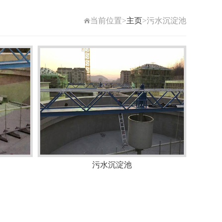
当前位置>
主页
>污水沉淀池
污水沉淀池