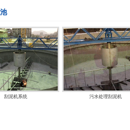
池
刮泥机系统
污水处理刮泥机