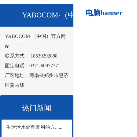
电脑banner
YABOCOM·（中
YABOCOM·（中国）官方网
国）官方网站
站
联系方式： 18539292888
固定电话：0371-60977771
厂区地址：河南省郑州市惠济
区黄古线
热门新闻
生活污水处理常用的方......