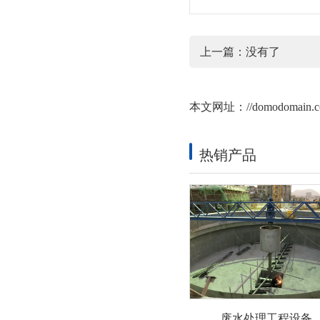
上一篇：没有了
本文网址：
//domodomain.c
热销产品
废水处理工程设备