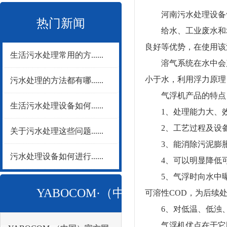
河南污水处理设备
热门新闻
给水、工业废水和城
良好等优势，在使用该
生活污水处理常用的方......
溶气系统在水中会产
小于水，利用浮力原理
污水处理的方法都有哪......
气浮机产品的特点
生活污水处理设备如何......
1、处理能力大、效
2、工艺过程及设备
关于污水处理这些问题......
3、能消除污泥膨
污水处理设备如何进行......
4、可以明显降低可上
5、气浮时向水中曝
YABOCOM·（中
可溶性COD，为后续
6、对低温、低浊、
气浮机优点在于它固