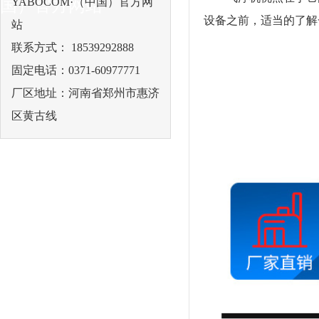
YABOCOM·（中国）官方网
国）官方网站
设备之前，适当的了解
站
联系方式： 18539292888
固定电话：0371-60977771
厂区地址：河南省郑州市惠济
区黄古线