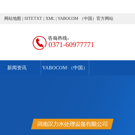
网站地图
|
SITETXT
|
XML
|
YABOCOM·（中国）官方网站
0371-60977771
新闻资讯
YABOCOM·（中国）
官方网站