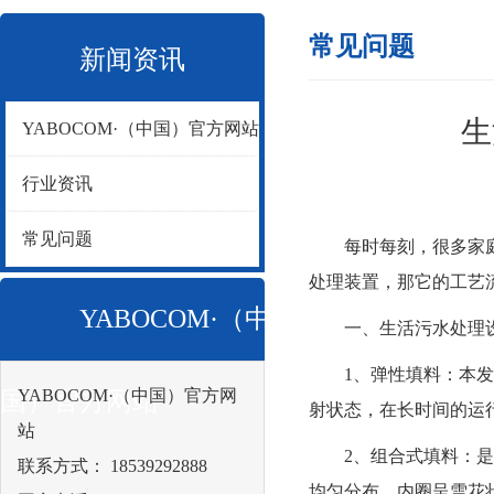
常见问题
新闻资讯
生
YABOCOM·（中国）官方网站
行业资讯
常见问题
每时每刻，很多家庭都
处理装置，那它的工艺
YABOCOM·（中
一、生活污水处理设
1、弹性填料：本发明
YABOCOM·（中国）官方网
国）官方网站
射状态，在长时间的运
站
2、组合式填料：是新
联系方式： 18539292888
均匀分布，内圈呈雪花