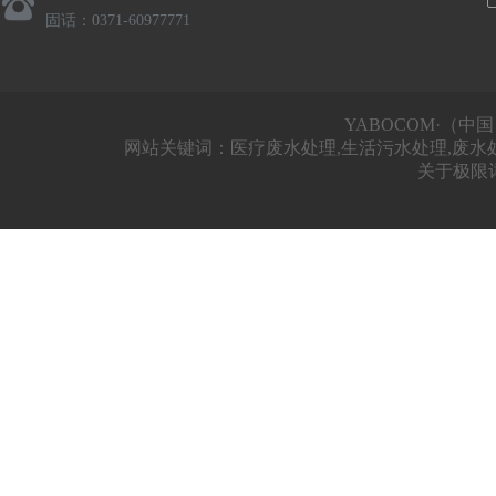
固话：0371-60977771
YABOCOM·（中
网站关键词：医疗废水处理,生活污水处理,废水
关于极限