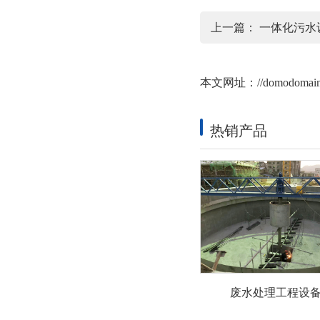
上一篇：
一体化污水
本文网址：
//domodomain
热销产品
废水处理工程设