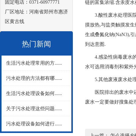
固定电话：0371-60977771
链的富集浓缩.含汞庋水
厂区地址：河南省郑州市惠济
3.酸性废水处理医院
区黄古线
摸放热,与盐类触摸发生
生成叠氮化钠(NaN3
热门新闻
到达意图.
4.感染性病毒废水的
生活污水处理常用的方......
水可选用消毒剂和紫外
污水处理的方法都有哪......
5.其他废液废水处
医院排出的废水中还含
生活污水处理设备如何......
废水一定要做好搜集处理
关于污水处理这些问题......
污水处理设备如何进行......
上一篇：
怎么选择乡