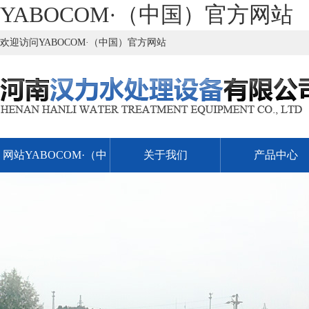
YABOCOM·（中国）官方网站
欢迎访问YABOCOM·（中国）官方网站
网站YABOCOM·（中
关于我们
产品中心
国）官方网站