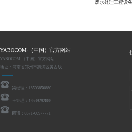
废水处理工程设
YABOCOM·（中国）官方网站
YABOCOM·（中国）官方网站
地址：河南省郑州市惠济区黄古线
梁经理：18503850880
王经理：18539292888
固话：0371-60977771