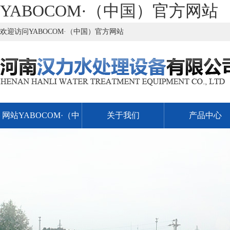
YABOCOM·（中国）官方网站
欢迎访问YABOCOM·（中国）官方网站
网站YABOCOM·（中
关于我们
产品中心
国）官方网站