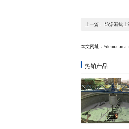
上一篇：
防渗漏抗上
本文网址：
//domodomain
热销产品