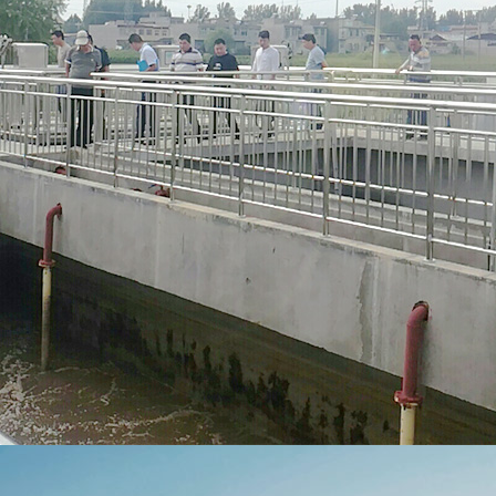
一体化污水处理
机械格栅