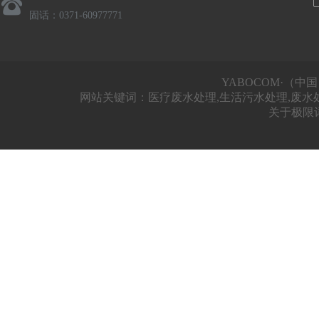
固话：0371-60977771
YABOCOM·（中
网站关键词：医疗废水处理,生活污水处理,废水
关于极限