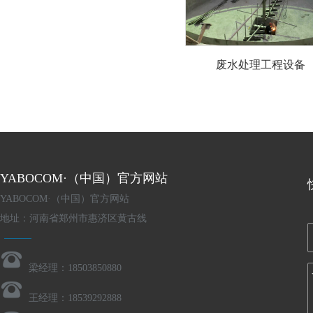
废水处理工程设备
YABOCOM·（中国）官方网站
YABOCOM·（中国）官方网站
地址：河南省郑州市惠济区黄古线
梁经理：18503850880
王经理：18539292888