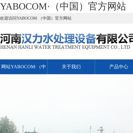
YABOCOM·（中国）官方网站
欢迎访问YABOCOM·（中国）官方网站
网站YABOCOM·（中
关于我们
产品中心
国）官方网站