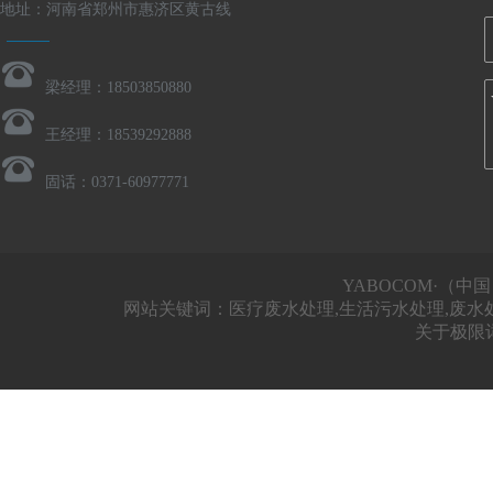
地址：河南省郑州市惠济区黄古线
梁经理：18503850880
王经理：18539292888
固话：0371-60977771
YABOCOM·（中
网站关键词：医疗废水处理,生活污水处理,废水
关于极限