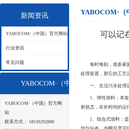
YABOCOM·
新闻资讯
可以记
YABOCOM·（中国）官方网站
行业资讯
常见问题
每时每刻，很多家庭都
处理装置，那它的工艺
YABOCOM·（中
一、生活污水处理设
1、弹性填料：本发明
YABOCOM·（中国）官方网
国）官方网站
射状态，在长时间的运
站
2、组合式填料：是新
联系方式： 18539292888
均匀分布，内圈呈雪花