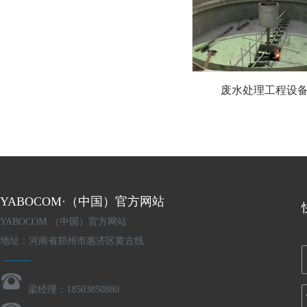
废水处理工程设
YABOCOM·（中国）官方网站
YABOCOM·（中国）官方网站
地址：河南省郑州市惠济区黄古线
梁经理：18503850880