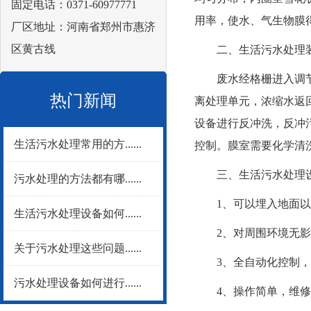
固定电话：0371-60977771
用率，使水、气生物膜
厂区地址：河南省郑州市惠济
区黄古线
二、生活污水处理装
废水经格栅进入调节池
热门新闻
离处理单元，浓缩水返
设备进行反冲洗，反冲
生活污水处理常用的方......
控制。膜室需要化学清
三、生活污水处理设
污水处理的方法都有哪......
1、可以埋入地面以下
生活污水处理设备如何......
2、对周围环境无影
关于污水处理这些问题......
3、全自动化控制，
污水处理设备如何进行......
4、操作简单，维修