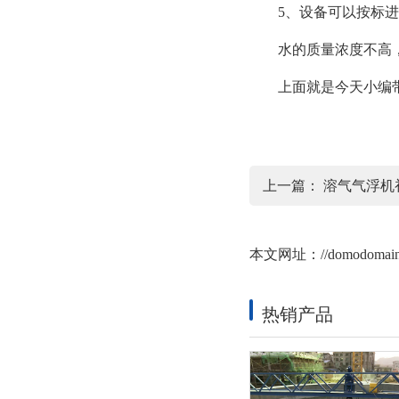
5、设备可以按标进
水的质量浓度不高，
上面就是今天小编带
上一篇：
溶气气浮机
本文网址：
//domodomain
热销产品