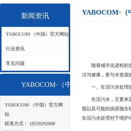
YABOCOM·
新闻资讯
YABOCOM·（中国）官方网站
行业资讯
常见问题
随着城市化进程的加
洁与健康，更与水资源
YABOCOM·（中
一、生活污水处理的
生活污水，主要来源于
YABOCOM·（中国）官方网
国）官方网站
脂以及可能的病原微生
站
生活污水处理对于维护
联系方式： 18539292888