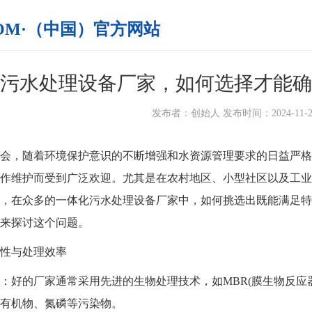
COM·（中国）官方网站
污水处理设备厂家，如何选择才能确
发布者：创始人 发布时间：2024-11-29 1
，随着环境保护意识的不断增强和水资源管理要求的日益严格
作维护而受到广泛欢迎。尤其是在农村地区、小型社区以及工业
，在众多的一体化污水处理设备厂家中，如何挑选出既能满足特
来探讨这个问题。
与处理效率
的厂家通常采用先进的生物处理技术，如MBR(膜生物反应器)
有机物、氮磷等污染物。