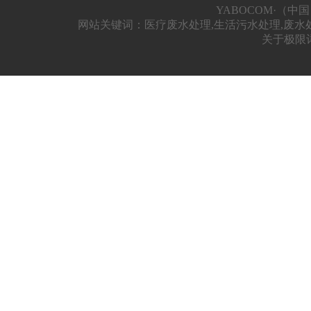
YABOCOM·（中
网站关键词：医疗废水处理,生活污水处理,废水
关于极限