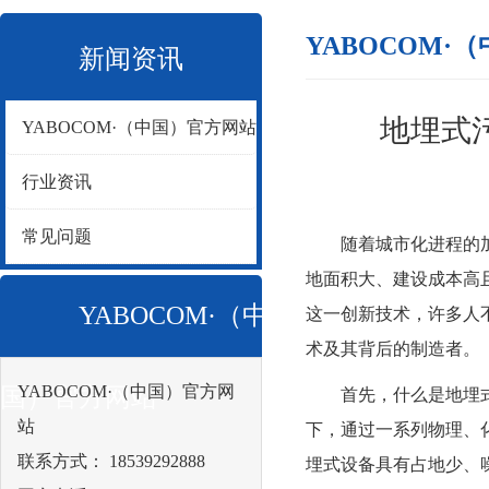
YABOCOM·
新闻资讯
地埋式
YABOCOM·（中国）官方网站
行业资讯
常见问题
随着城市化进程的加速
地面积大、建设成本高
YABOCOM·（中
这一创新技术，许多人
术及其背后的制造者。
YABOCOM·（中国）官方网
国）官方网站
首先，什么是地埋式污
站
下，通过一系列物理、
联系方式： 18539292888
埋式设备具有占地少、