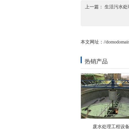
上一篇：
生活污水处
本文网址：
//domodomain
热销产品
废水处理工程设