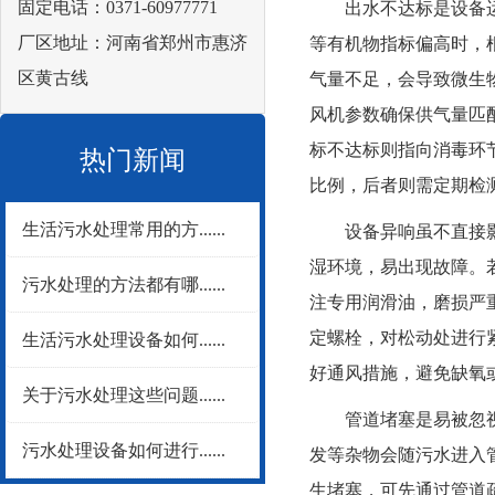
固定电话：0371-60977771
出水不达标是设备运行
厂区地址：河南省郑州市惠济
等有机物指标偏高时，
区黄古线
气量不足，会导致微生
风机参数确保供气量匹配
标不达标则指向消毒环
热门新闻
比例，后者则需定期检测
生活污水处理常用的方......
设备异响虽不直接影响
湿环境，易出现故障。
污水处理的方法都有哪......
注专用润滑油，磨损严
定螺栓，对松动处进行
生活污水处理设备如何......
好通风措施，避免缺氧
关于污水处理这些问题......
管道堵塞是易被忽视的
污水处理设备如何进行......
发等杂物会随污水进入
生堵塞，可先通过管道疏