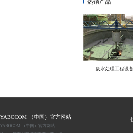
热销产品
废水处理工程设
YABOCOM·（中国）官方网站
YABOCOM·（中国）官方网站