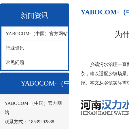
YABOCOM·
新闻资讯
为
YABOCOM·（中国）官方网站
行业资讯
常见问题
乡镇污水治理一直面临
杂，难以适配乡镇场景
YABOCOM·（中
择。本文从乡镇实际需
YABOCOM·（中国）官方网
国）官方网站
站
联系方式： 18539292888