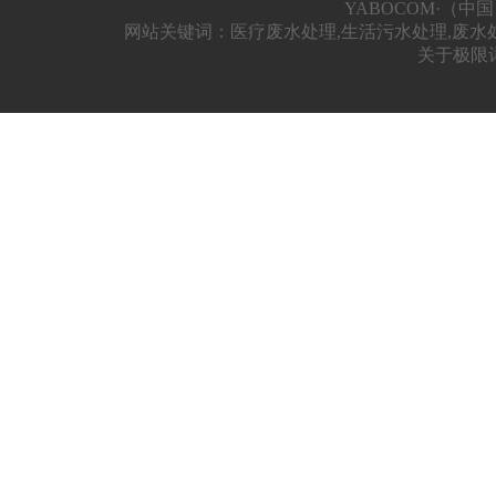
YABOCOM·（中
网站关键词：医疗废水处理,生活污水处理,废水
关于极限