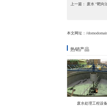
上一篇：
废水 “靶
本文网址：
//domodomain
热销产品
废水处理工程设