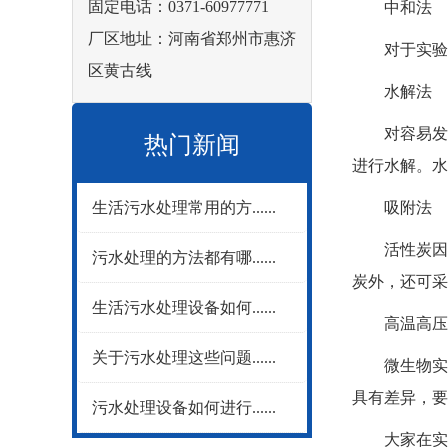
固定电话：0371-60977771
中和法
厂区地址：河南省郑州市惠济
对于实验室产
区黄古线
水解法
对容易发生
热门新闻
进行水解。水
生活污水处理常用的方......
吸附法
活性炭因其
污水处理的方法都有哪......
炭外，还可采
生活污水处理设备如何......
高温高压
关于污水处理这些问题......
微生物实验
具有差异，要
污水处理设备如何进行......
大家在实验