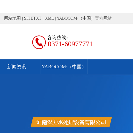
网站地图
|
SITETXT
|
XML
|
YABOCOM·（中国）官方网站
0371-60977771
新闻资讯
YABOCOM·（中国）
官方网站