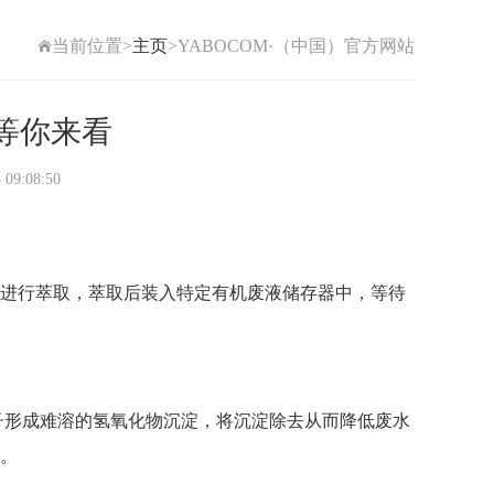
当前位置>
主页
>YABOCOM·（中国）官方网站
等你来看
9:08:50
进行萃取，萃取后装入特定有机废液储存器中，等待
形成难溶的氢氧化物沉淀，将沉淀除去从而降低废水
。