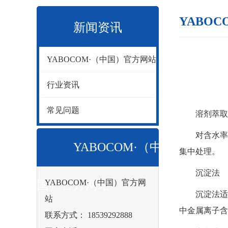
YABO
新闻资讯
YABOCOM·（中国）官方网站
行业资讯
常见问题
溶剂萃取
对含水率低
YABOCOM·（中
集中处理。
沉淀法
YABOCOM·（中国）官方网
国）官方网站
沉淀法适用
站
中金属离子含
联系方式： 18539292888