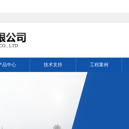
产品中心
技术支持
工程案例