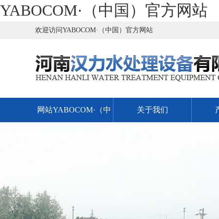
YABOCOM·（中国）官方网站
欢迎访问YABOCOM·（中国）官方网站
网站YABOCOM·（中
关于我们
国）官方网站