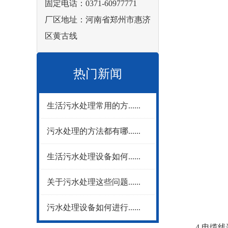
固定电话：0371-60977771
厂区地址：河南省郑州市惠济
区黄古线
热门新闻
生活污水处理常用的方......
污水处理的方法都有哪......
生活污水处理设备如何......
关于污水处理这些问题......
污水处理设备如何进行......
4.电缆线装