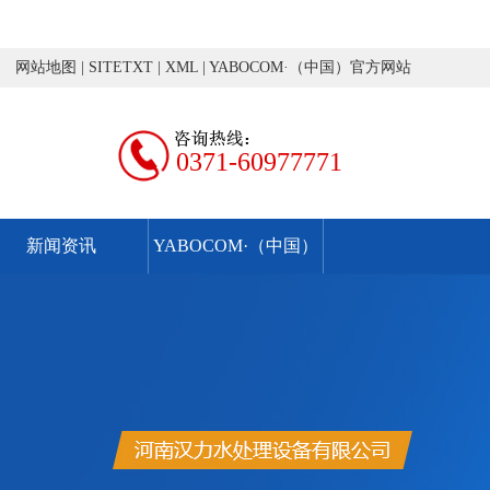
网站地图
|
SITETXT
|
XML
|
YABOCOM·（中国）官方网站
0371-60977771
新闻资讯
YABOCOM·（中国）
官方网站