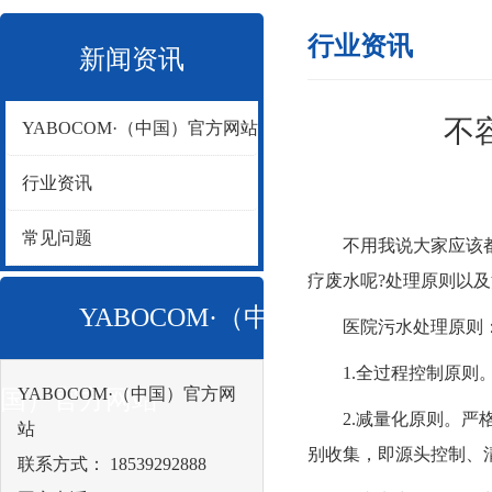
行业资讯
新闻资讯
不
YABOCOM·（中国）官方网站
行业资讯
常见问题
不用我说大家应该都知
疗废水呢?处理原则以
YABOCOM·（中
医院污水处理原则
1.全过程控制原则。
YABOCOM·（中国）官方网
国）官方网站
2.减量化原则。严格
站
别收集，即源头控制、
联系方式： 18539292888