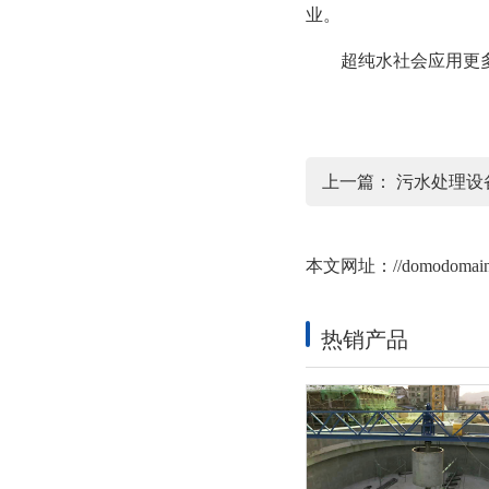
业。
超纯水社会应用更多
上一篇：
污水处理设
本文网址：
//domodomain
热销产品