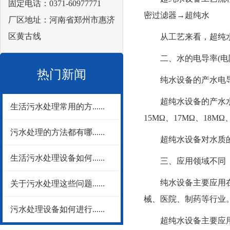
固定电话：0371-60977771
密过滤器→超纯水
厂区地址：河南省郑州市惠济
区黄古线
从工艺来看，超纯水
二、水的电导率(电阻
热门新闻
纯水设备的产水电导率在
超纯水设备的产水水质
生活污水处理常用的方......
15MΩ、17MΩ、18M
污水处理的方法都有哪......
超纯水设备对水质的
生活污水处理设备如何......
三、应用领域不同
纯水设备主要应用在精
关于污水处理这些问题......
械、医院、制药等行业
污水处理设备如何进行......
超纯水设备主要应用在