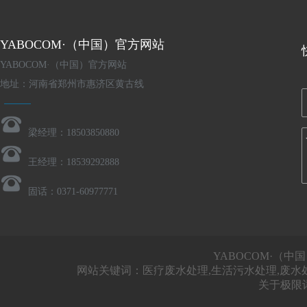
YABOCOM·（中国）官方网站
YABOCOM·（中国）官方网站
地址：河南省郑州市惠济区黄古线
梁经理：18503850880
王经理：18539292888
固话：0371-60977771
YABOCOM·（中
网站关键词：医疗废水处理,生活污水处理,废水
关于极限