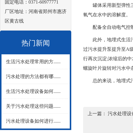
固定电话：0371-60977771
罐体采用新型弹性三维
厂区地址：河南省郑州市惠济
氧气在水中的溶解度。
区黄古线
配备全自动电气控制
此外，地埋式生活污水
热门新闻
过污水提升泵提升至A
行再次沉淀;浓缩后的
生活污水处理常用的方......
螺旋叶片旋转对污水中
污水处理的方法都有哪......
总的来说，地埋式污水
生活污水处理设备如何......
关于污水处理这些问题......
上一篇：
污水处理设
污水处理设备如何进行......