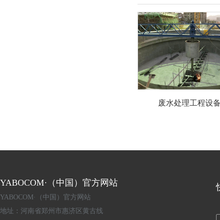
废水处理工程设
YABOCOM·（中国）官方网站
YABOCOM·（中国）官方网站
地址：河南省郑州市惠济区黄古线