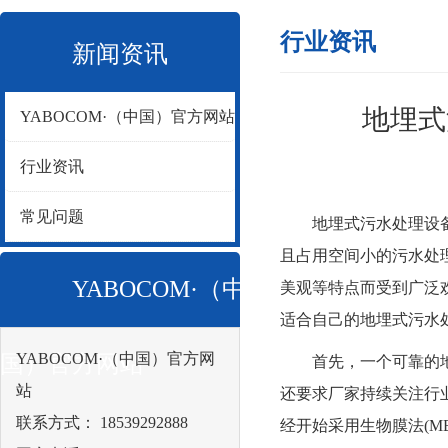
行业资讯
新闻资讯
地埋式
YABOCOM·（中国）官方网站
行业资讯
常见问题
地埋式污水处理设
且占用空间小的污水处
YABOCOM·（中
美观等特点而受到广泛
适合自己的地埋式污水
YABOCOM·（中国）官方网
国）官方网站
首先，一个可靠的地埋
站
还要求厂家持续关注行
联系方式： 18539292888
经开始采用生物膜法(