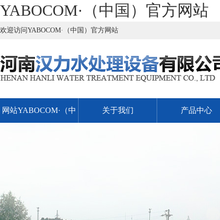
YABOCOM·（中国）官方网站
欢迎访问YABOCOM·（中国）官方网站
网站YABOCOM·（中
关于我们
产品中心
国）官方网站