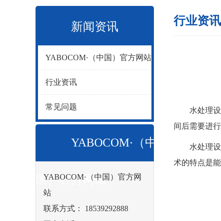
行业资讯
新闻资讯
YABOCOM·（中国）官方网站
行业资讯
常见问题
水处理设备
间后需要进行
YABOCOM·（中
水处理设备
术的特点是能
YABOCOM·（中国）官方网
国）官方网站
站
联系方式： 18539292888