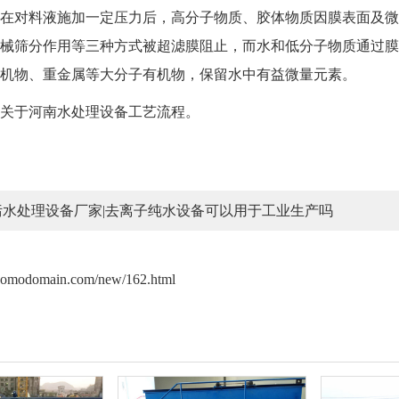
对料液施加一定压力后，高分子物质、胶体物质因膜表面及微
械筛分作用等三种方式被超滤膜阻止，而水和低分子物质通过膜
机物、重金属等大分子有机物，保留水中有益微量元素。
于河南水处理设备工艺流程。
污水处理设备厂家|去离子纯水设备可以用于工业生产吗
domodomain.com/new/162.html