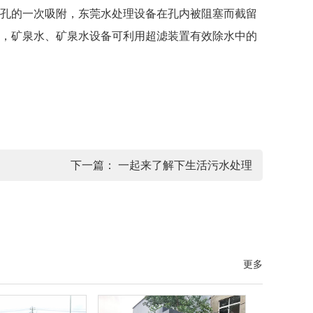
孔的一次吸附，东莞水处理设备在孔内被阻塞而截留
，矿泉水、矿泉水设备可利用超滤装置有效除水中的
下一篇：
一起来了解下生活污水处理
更多