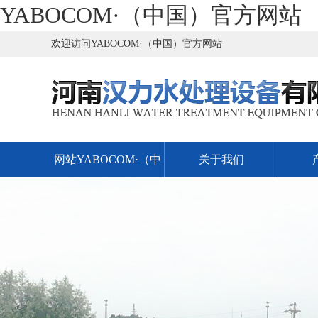
YABOCOM·（中国）官方网站
欢迎访问YABOCOM·（中国）官方网站
网站YABOCOM·（中
关于我们
国）官方网站