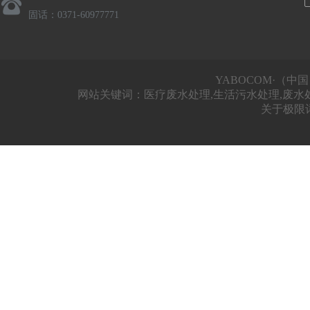
固话：0371-60977771
YABOCOM·（中
网站关键词：医疗废水处理,生活污水处理,废水
关于极限