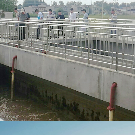
一体化污水处理
机械格栅