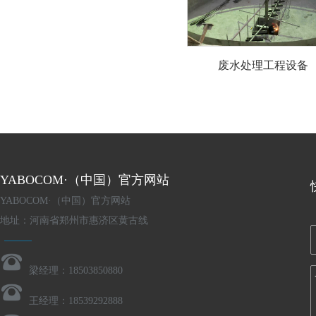
废水处理工程设备
YABOCOM·（中国）官方网站
YABOCOM·（中国）官方网站
地址：河南省郑州市惠济区黄古线
梁经理：18503850880
王经理：18539292888