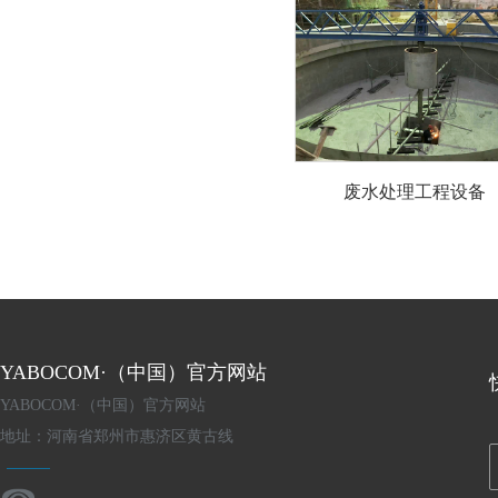
废水处理工程设备
YABOCOM·（中国）官方网站
YABOCOM·（中国）官方网站
地址：河南省郑州市惠济区黄古线