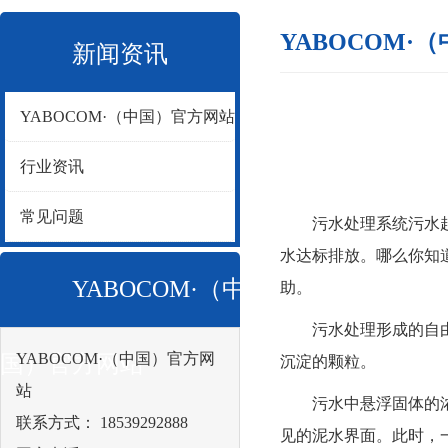
YABOCOM·
新闻资讯
YABOCOM·（中国）官方网站
行业资讯
常见问题
污水处理系统污水起源
水达标排放。哪么你知
YABOCOM·（中
助。
污水处理形成的自由沉
YABOCOM·（中国）官方网
国）官方网站
沉淀的颗粒。
站
污水中悬浮固体的浓度
联系方式： 18539292888
见的泥水界面。此时，