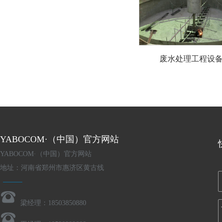
废水处理工程设
YABOCOM·（中国）官方网站
YABOCOM·（中国）官方网站
地址：河南省郑州市惠济区黄古线
梁经理：18503850880