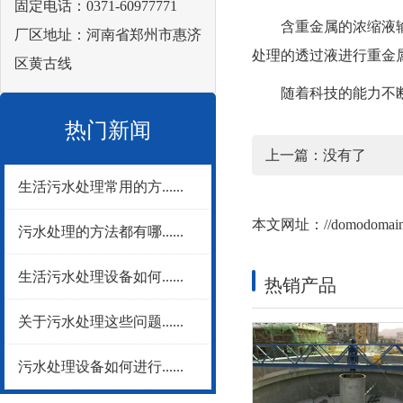
固定电话：0371-60977771
含重金属的浓缩液输送
厂区地址：河南省郑州市惠济
处理的透过液进行重金
区黄古线
随着科技的能力不断提
热门新闻
上一篇：没有了
生活污水处理常用的方......
本文网址：
//domodomain
污水处理的方法都有哪......
生活污水处理设备如何......
热销产品
关于污水处理这些问题......
污水处理设备如何进行......