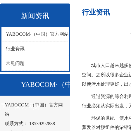
行业资讯
新闻资讯
YABOCOM·（中国）官方网站
行业资讯
常见问题
城市人口越来越多使得
空间。之所以很多企业
YABOCOM·（中
以使污水处理更好，出
通过资源的综合利用，
YABOCOM·（中国）官方网
国）官方网站
行业必须从实际出发，
站
环保的世纪，使水可以
联系方式： 18539292888
蒸发器对膜组件的浓缩