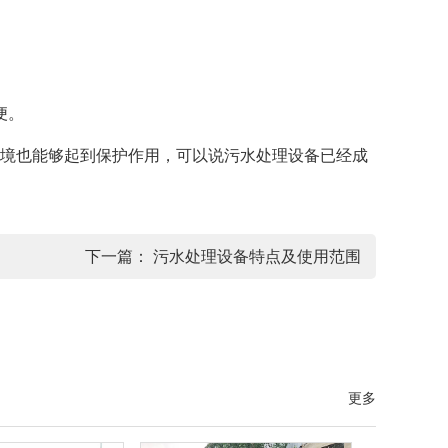
便。
境也能够起到保护作用，可以说污水处理设备已经成
下一篇：
污水处理设备特点及使用范围
更多