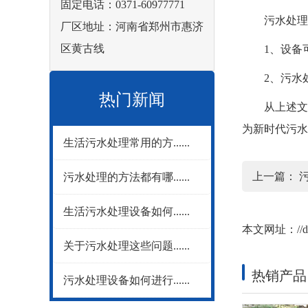
固定电话：0371-60977771
污水处理设
厂区地址：河南省郑州市惠济
区黄古线
1、设备可
2、污水处
热门新闻
从上述文章
为新时代污水
生活污水处理常用的方......
上一篇：
污水处理的方法都有哪......
生活污水处理设备如何......
本文网址：
//
关于污水处理这些问题......
热销产品
污水处理设备如何进行......