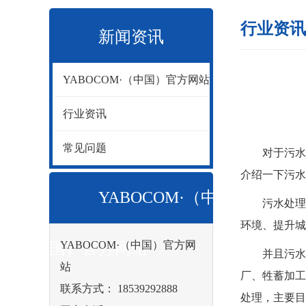
行业资讯
新闻资讯
YABOCOM·（中国）官方网站
行业资讯
常见问题
对于
污水
介绍一下污水
YABOCOM·（中
污水处理设
环境、提升城
YABOCOM·（中国）官方网
国）官方网站
并且污水处
站
厂、牲蓄加工
联系方式： 18539292888
处理，主要目